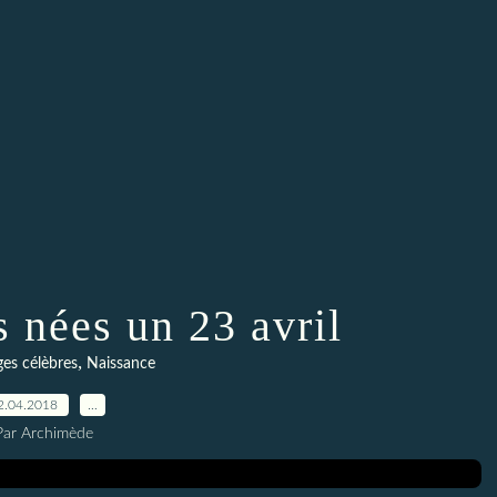
s nées un 23 avril
,
es célèbres
Naissance
2.04.2018
…
Par Archimède