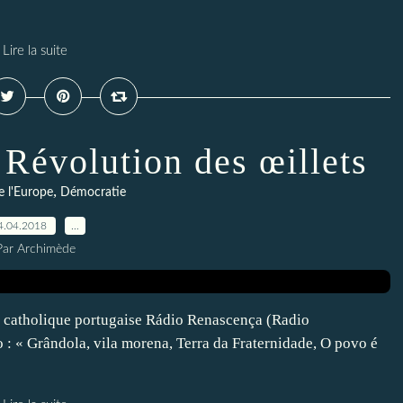
Lire la suite
 Révolution des œillets
,
e l'Europe
Démocratie
4.04.2018
…
Par Archimède
ion catholique portugaise Rádio Renascença (Radio
 : « Grândola, vila morena, Terra da Fraternidade, O povo é