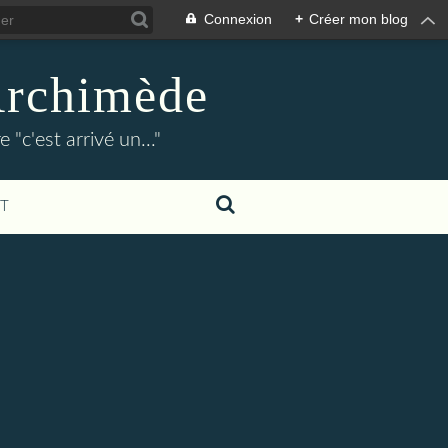
Connexion
+
Créer mon blog
Archimède
"c'est arrivé un..."
T