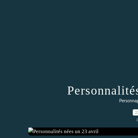
Personnalité
Personnag
2