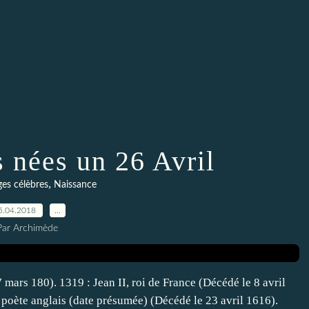
s nées un 26 Avril
,
es célèbres
Naissance
5.04.2018
…
Par Archimède
mars 180). 1319 : Jean II, roi de France (Décédé le 8 avril
poète anglais (date présumée) (Décédé le 23 avril 1616).