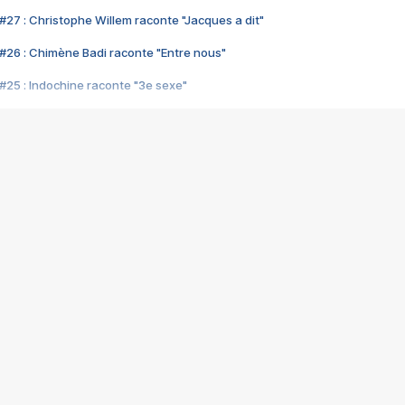
#27 : Christophe Willem raconte "Jacques a dit"
#26 : Chimène Badi raconte "Entre nous"
#25 : Indochine raconte "3e sexe"
#24 : Zaho raconte "C'est chelou"
#23 : Patrick Bruel raconte "Au café des délices"
#22 : Kyo raconte "Le chemin"
#21 : Nolwenn Leroy raconte "Cassé"
#20 : Patrick Hernandez raconte "Born to be alive"
#19 : Lorie raconte "Près de moi"
#18 : Michael Jones raconte "A nos actes manqués" (avec Jean-Jacque
#17 : Khaled raconte "Aïcha"
#16 : Corneille raconte "Parce qu'on vient de loin"