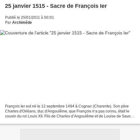
25 janvier 1515 - Sacre de François Ier
Publié le 25/01/2011 à 00:01
Par
Archimède
François Ier est né le 12 septembre 1494 à Cognac (Charente). Son père
Charles d'Orléans, duc d'Angoulême, que François n’a pas connu, était le
cousin du roi Louis XII. Fils de Charles d’Angoulême et de Louise de Savoie,
François Ier appartient à la branche...