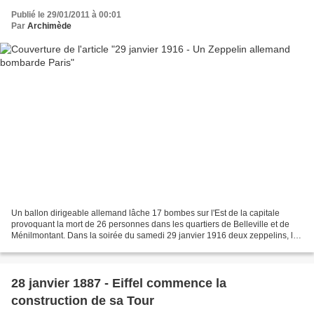
Publié le 29/01/2011 à 00:01
Par
Archimède
Un ballon dirigeable allemand lâche 17 bombes sur l'Est de la capitale
provoquant la mort de 26 personnes dans les quartiers de Belleville et de
Ménilmontant. Dans la soirée du samedi 29 janvier 1916 deux zeppelins, les
LZ 77 (LZ 47) et LZ 79 (LZ 49)...
28 janvier 1887 - Eiffel commence la
construction de sa Tour