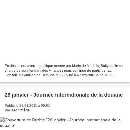
En désaccord avec la politique menée par Marie de Médicis, Sully quitte sa
charge de surintendant des Finances mais continue de participer au
Conseil. Maximilien de Béthune dit Sully né à Rosny-sur-Seine le 13
décembre 1559, décédé à Villebon en 1641...
26 janvier - Journée internationale de la douane
Publié le 26/01/2011 à 00:01
Par
Archimède