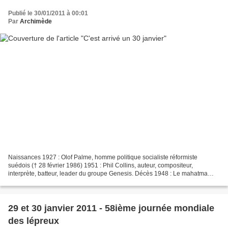
Publié le 30/01/2011 à 00:01
Par
Archimède
Naissances 1927 : Olof Palme, homme politique socialiste réformiste
suédois († 28 février 1986) 1951 : Phil Collins, auteur, compositeur,
interprète, batteur, leader du groupe Genesis. Décès 1948 : Le mahatma
Gandhi, l'âme du combat pour l'indépendance,...
29 et 30 janvier 2011 - 58ième journée mondiale
des lépreux