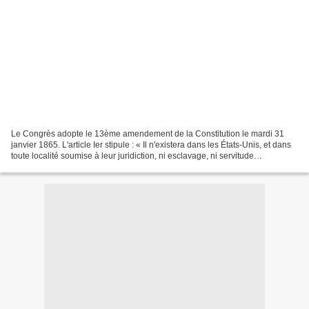
Le Congrès adopte le 13ème amendement de la Constitution le mardi 31
janvier 1865. L'article Ier stipule : « Il n'existera dans les États-Unis, et dans
toute localité soumise à leur juridiction, ni esclavage, ni servitude
involontaire, si ce n'est à titre...