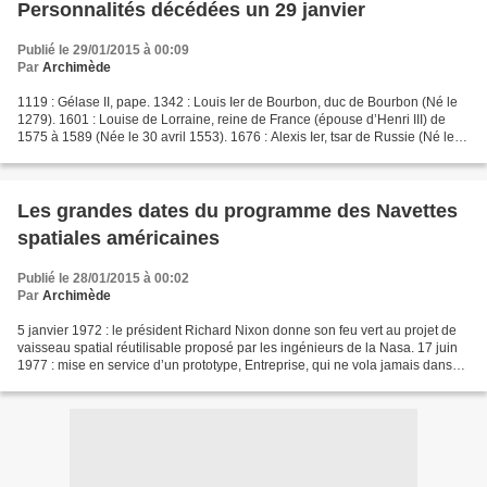
Personnalités décédées un 29 janvier
Publié le 29/01/2015 à 00:09
Par
Archimède
1119 : Gélase II, pape. 1342 : Louis Ier de Bourbon, duc de Bourbon (Né le
1279). 1601 : Louise de Lorraine, reine de France (épouse d’Henri III) de
1575 à 1589 (Née le 30 avril 1553). 1676 : Alexis Ier, tsar de Russie (Né le 9
mars 1629). 1696 : Ivan...
Les grandes dates du programme des Navettes
spatiales américaines
Publié le 28/01/2015 à 00:02
Par
Archimède
5 janvier 1972 : le président Richard Nixon donne son feu vert au projet de
vaisseau spatial réutilisable proposé par les ingénieurs de la Nasa. 17 juin
1977 : mise en service d’un prototype, Entreprise, qui ne vola jamais dans
l’espace. Il est utilisé...