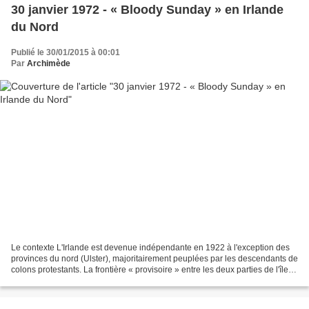
30 janvier 1972 - « Bloody Sunday » en Irlande
du Nord
Publié le 30/01/2015 à 00:01
Par
Archimède
Le contexte L'Irlande est devenue indépendante en 1922 à l'exception des
provinces du nord (Ulster), majoritairement peuplées par les descendants de
colons protestants. La frontière « provisoire » entre les deux parties de l'île,
va se pérenniser et la...