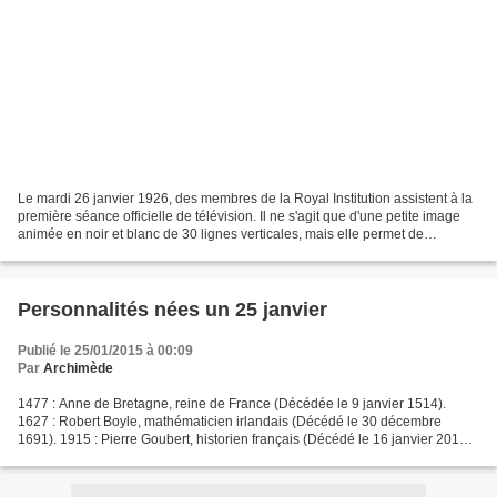
Le mardi 26 janvier 1926, des membres de la Royal Institution assistent à la
première séance officielle de télévision. Il ne s'agit que d'une petite image
animée en noir et blanc de 30 lignes verticales, mais elle permet de
distinguer clairement la silhouette...
Personnalités nées un 25 janvier
Publié le 25/01/2015 à 00:09
Par
Archimède
1477 : Anne de Bretagne, reine de France (Décédée le 9 janvier 1514).
1627 : Robert Boyle, mathématicien irlandais (Décédé le 30 décembre
1691). 1915 : Pierre Goubert, historien français (Décédé le 16 janvier 2012).
1946 : Marie-Paule Belle, chanteuse...