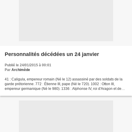
Personnalités décédées un 24 janvier
Publié le 24/01/2015 à 00:01
Par
Archimède
41 : Caligula, empereur romain (Né le 12) assassiné par des soldats de la
garde prétorienne. 772 : Étienne III, pape (Né le 720). 1002 : Otton III,
empereur germanique (Né le 980). 1336 : Alphonse IV, roi d'Aragon et de
Sardaigne, comte de Barcelone....