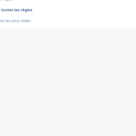
 toutes les règles
s les jeux vidéo
us choquant de Rockstar ? - Le scandale BULLY
e plus moche de Steam
du RÊVE tourne au CAUCHEMAR
pendant 8 heures
it… à tort
umiliés par un jeu vidéo
ire - Final Fantasy 8
ti un empire - Age of Empires
story DOFUS
tard, il crée l'un des pires jeux de tous les temps, MindsEye.