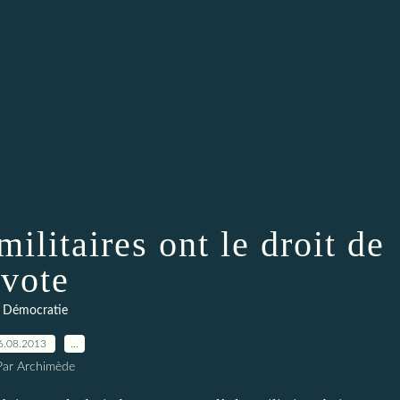
ilitaires ont le droit de
vote
Démocratie
6.08.2013
…
Par Archimède