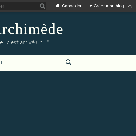
Connexion
+
Créer mon blog
Archimède
"c'est arrivé un..."
T