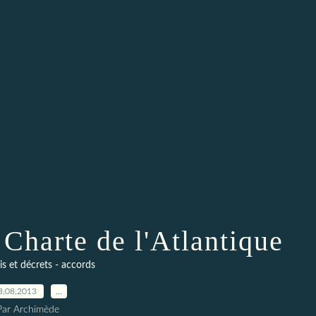
 Charte de l'Atlantique
ois et décrets - accords
3.08.2013
…
Par Archimède