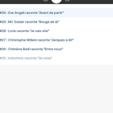
#30 : Eve Angeli raconte "Avant de partir"
#29 : MC Solaar raconte "Bouge de là"
28 : Lorie raconte "Je vais vite"
#27 : Christophe Willem raconte "Jacques a dit"
#26 : Chimène Badi raconte "Entre nous"
#25 : Indochine raconte "3e sexe"
#24 : Zaho raconte "C'est chelou"
#23 : Patrick Bruel raconte "Au café des délices"
#22 : Kyo raconte "Le chemin"
#21 : Nolwenn Leroy raconte "Cassé"
#20 : Patrick Hernandez raconte "Born to be alive"
#19 : Lorie raconte "Près de moi"