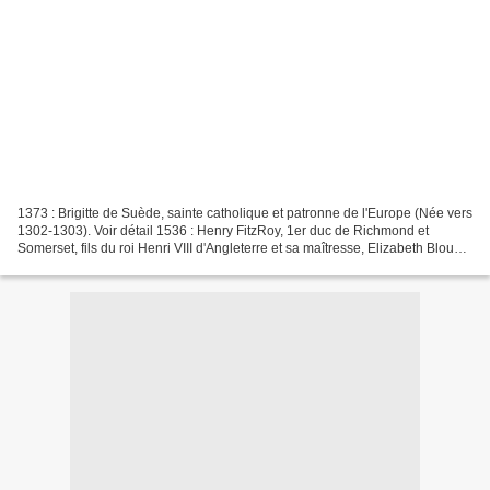
1373 : Brigitte de Suède, sainte catholique et patronne de l'Europe (Née vers
1302-1303). Voir détail 1536 : Henry FitzRoy, 1er duc de Richmond et
Somerset, fils du roi Henri VIII d'Angleterre et sa maîtresse, Elizabeth Blount
(Décédé le 15 juin 1519)....