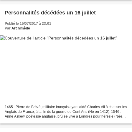
Personnalités décédées un 16 juillet
Publié le 15/07/2017 à 23:01
Par
Archimède
1465 : Pierre de Brézé, militaire français ayant aidé Charles VII à chasser les
Anglais de France, à la fin de la guerre de Cent Ans (Né en 1412). 1546 :
Anne Askew, poétesse anglaise, brûlée vive à Londres pour hérésie (Née
vers 1520-1521). 1557 : Anne...