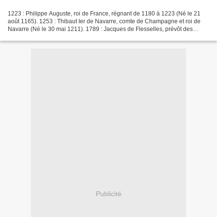
1223 : Philippe Auguste, roi de France, régnant de 1180 à 1223 (Né le 21
août 1165). 1253 : Thibaut Ier de Navarre, comte de Champagne et roi de
Navarre (Né le 30 mai 1211). 1789 : Jacques de Flesselles, prévôt des
marchands de Paris, tué d'un coup de...
Publicité