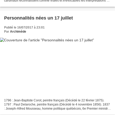
cardinaux reconnaissent comme vraies et irrévocables les interprétations du
dogme prononcées...
Personnalités nées un 17 juillet
Publié le 16/07/2017 à 23:01
Par
Archimède
1796 : Jean-Baptiste Corot, peintre français (Décédé le 22 février 1875).
1797 : Paul Delaroche, peintre français (Décédé le 4 novembre 1856). 1837
: Joseph-Alfred Mousseau, homme politique québécois, 6e Premier ministre
du Québec de 1882 à 1884 (Décédé...