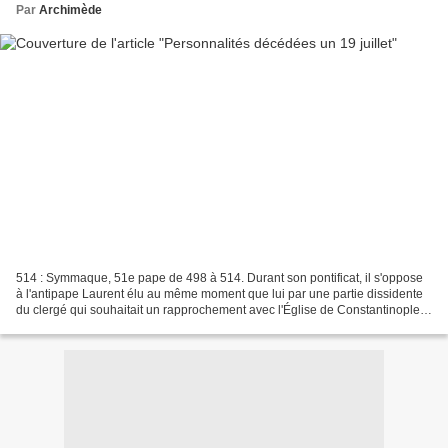
Par
Archimède
514 : Symmaque, 51e pape de 498 à 514. Durant son pontificat, il s'oppose
à l'antipape Laurent élu au même moment que lui par une partie dissidente
du clergé qui souhaitait un rapprochement avec l'Église de Constantinople
(Né vers 450). 1374 : Pétrarque...