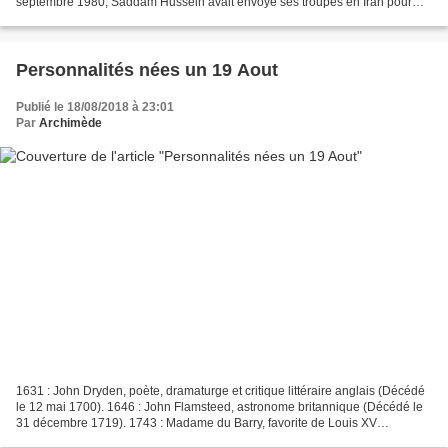
septembre 1980, Saddam Hussein avait envoyé ses troupes en Iran pour
récupérer le contrôle de la...
Personnalités nées un 19 Aout
Publié le 18/08/2018 à 23:01
Par
Archimède
1631 : John Dryden, poète, dramaturge et critique littéraire anglais (Décédé
le 12 mai 1700). 1646 : John Flamsteed, astronome britannique (Décédé le
31 décembre 1719). 1743 : Madame du Barry, favorite de Louis XV
(Décédée le 8 décembre 1793). 1845 :...