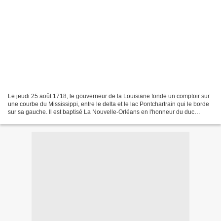
Le jeudi 25 août 1718, le gouverneur de la Louisiane fonde un comptoir sur
une courbe du Mississippi, entre le delta et le lac Pontchartrain qui le borde
sur sa gauche. Il est baptisé La Nouvelle-Orléans en l'honneur du duc
Philippe d'Orléans, qui exerce...