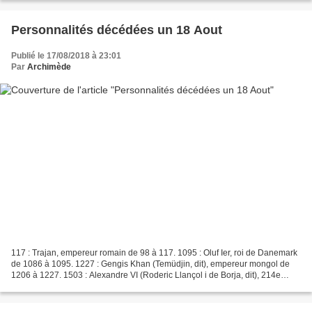
Personnalités décédées un 18 Aout
Publié le 17/08/2018 à 23:01
Par
Archimède
117 : Trajan, empereur romain de 98 à 117. 1095 : Oluf Ier, roi de Danemark
de 1086 à 1095. 1227 : Gengis Khan (Temüdjin, dit), empereur mongol de
1206 à 1227. 1503 : Alexandre VI (Roderic Llançol i de Borja, dit), 214e
pape de 1492 à 1503 (Né le 1er...