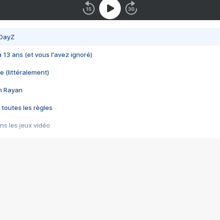
 DayZ
 a 13 ans (et vous l'avez ignoré)
e (littéralement)
im Rayan
 toutes les règles
s les jeux vidéo
us choquant de Rockstar ? - Le scandale BULLY
e plus moche de Steam
du RÊVE tourne au CAUCHEMAR
pendant 8 heures
it… à tort