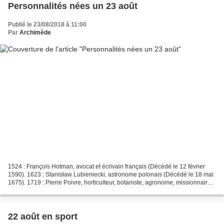
Personnalités nées un 23 août
Publié le 23/08/2018 à 11:00
Par
Archimède
1524 : François Hotman, avocat et écrivain français (Décédé le 12 février
1590). 1623 : Stanisław Lubieniecki, astronome polonais (Décédé le 18 mai
1675). 1719 : Pierre Poivre, horticulteur, botaniste, agronome, missionnaire
et administrateur colonial...
22 août en sport