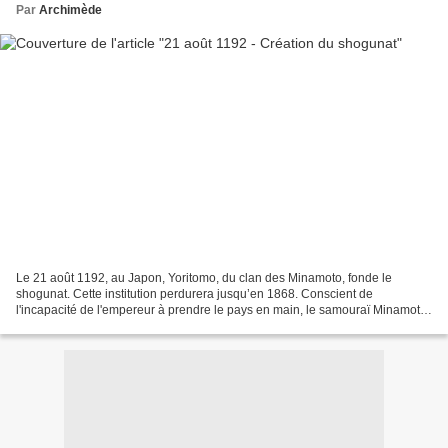
Par
Archimède
Le 21 août 1192, au Japon, Yoritomo, du clan des Minamoto, fonde le
shogunat. Cette institution perdurera jusqu’en 1868. Conscient de
l'incapacité de l'empereur à prendre le pays en main, le samouraï Minamoto-
no-Yoritomo édifie à Kamakura (au sud de la...