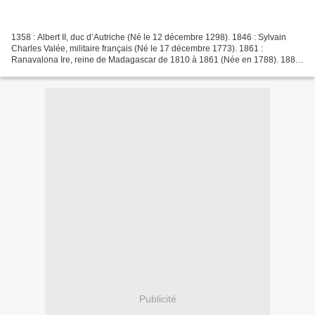
1358 : Albert II, duc d’Autriche (Né le 12 décembre 1298). 1846 : Sylvain
Charles Valée, militaire français (Né le 17 décembre 1773). 1861 :
Ranavalona Ire, reine de Madagascar de 1810 à 1861 (Née en 1788). 1880
: Dominique Alexandre Godron, médecin,...
Publicité