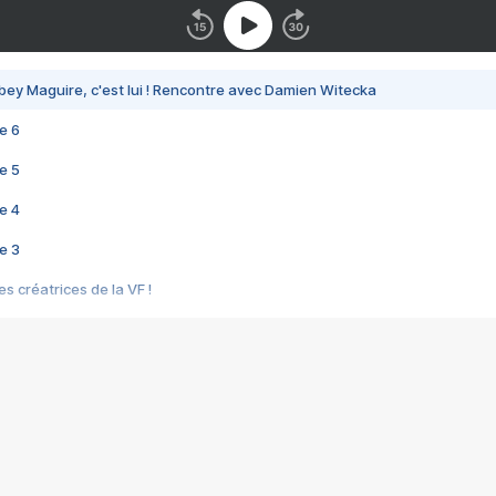
bey Maguire, c'est lui ! Rencontre avec Damien Witecka
e 6
e 5
e 4
e 3
s créatrices de la VF !
e 2
e 1
e Mektoub My Love arrive enfin ! Rencontre avec Shaïn Boumedine et Sal
i : après Toni en famille
elle réalise le bouleversant Dites lui que je l'aime