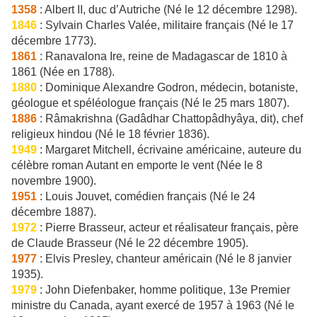
1358
: Albert II, duc d’Autriche (Né le 12 décembre 1298).
1846
: Sylvain Charles Valée, militaire français (Né le 17
décembre 1773).
1861
: Ranavalona Ire, reine de Madagascar de 1810 à
1861 (Née en 1788).
1880
: Dominique Alexandre Godron, médecin, botaniste,
géologue et spéléologue français (Né le 25 mars 1807).
1886
: Râmakrishna (Gadâdhar Chattopâdhyâya, dit), chef
religieux hindou (Né le 18 février 1836).
1949
: Margaret Mitchell, écrivaine américaine, auteure du
célèbre roman Autant en emporte le vent (Née le 8
novembre 1900).
1951
: Louis Jouvet, comédien français (Né le 24
décembre 1887).
1972
: Pierre Brasseur, acteur et réalisateur français, père
de Claude Brasseur (Né le 22 décembre 1905).
1977
: Elvis Presley, chanteur américain (Né le 8 janvier
1935).
1979
: John Diefenbaker, homme politique, 13e Premier
ministre du Canada, ayant exercé de 1957 à 1963 (Né le