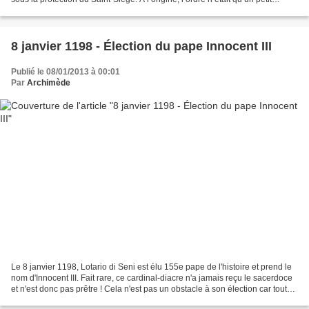
hôpital (Saint-Jean Baptiste)...
8 janvier 1198 - Élection du pape Innocent III
Publié le 08/01/2013 à 00:01
Par
Archimède
Le 8 janvier 1198, Lotario di Seni est élu 155e pape de l'histoire et prend le
nom d'Innocent III. Fait rare, ce cardinal-diacre n'a jamais reçu le sacerdoce
et n'est donc pas prêtre ! Cela n'est pas un obstacle à son élection car tout
chrétien baptisé...