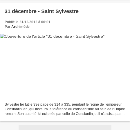
31 décembre - Saint Sylvestre
Publié le 31/12/2012 à 00:01
Par
Archimède
Sylvestre Ier fut le 33e pape de 314 à 335, pendant le règne de l'empereur
Constantin Ier , qui instaura la tolérance du christianisme au sein de l'Empire
romain. Son autorité fut éclipsée par celle de Constantin, et il n'assista pas
au synode d'Arles...