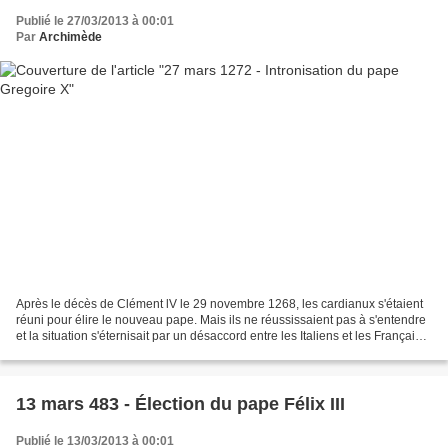
Publié le 27/03/2013 à 00:01
Par
Archimède
Après le décès de Clément lV le 29 novembre 1268, les cardianux s'étaient
réuni pour élire le nouveau pape. Mais ils ne réussissaient pas à s'entendre
et la situation s'éternisait par un désaccord entre les Italiens et les Français
qui voulaient chacun...
13 mars 483 - Élection du pape Félix III
Publié le 13/03/2013 à 00:01