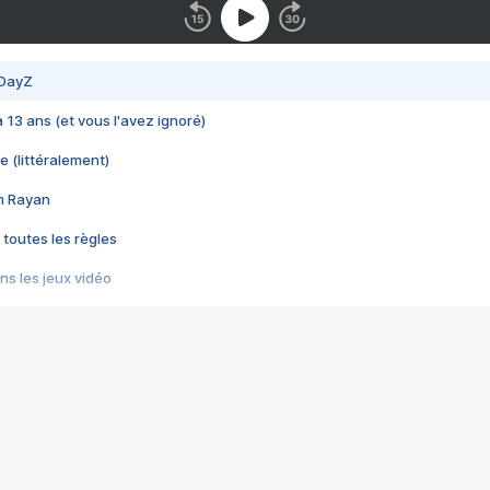
 DayZ
 a 13 ans (et vous l'avez ignoré)
e (littéralement)
im Rayan
 toutes les règles
s les jeux vidéo
us choquant de Rockstar ? - Le scandale BULLY
e plus moche de Steam
du RÊVE tourne au CAUCHEMAR
pendant 8 heures
it… à tort