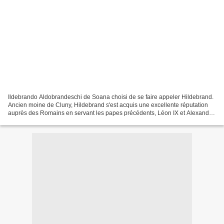
Ildebrando Aldobrandeschi de Soana choisi de se faire appeler Hildebrand.
Ancien moine de Cluny, Hildebrand s'est acquis une excellente réputation
auprès des Romains en servant les papes précédents, Léon IX et Alexandre
II. Le 22 avril 1073, il est élu...