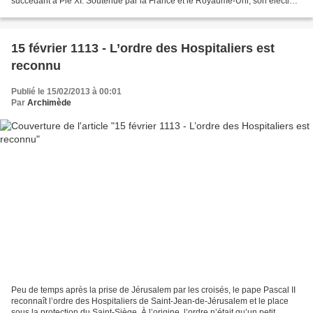
succédant à Pie XI. Soutenue par la France et le Royaume-Uni, son élection
se veut conciliante, dans...
15 février 1113 - L’ordre des Hospitaliers est
reconnu
Publié le 15/02/2013 à 00:01
Par
Archimède
Peu de temps après la prise de Jérusalem par les croisés, le pape Pascal II
reconnaît l’ordre des Hospitaliers de Saint-Jean-de-Jérusalem et le place
sous la protection du Saint-Siège. À l’origine, l’ordre n’était qu’un petit