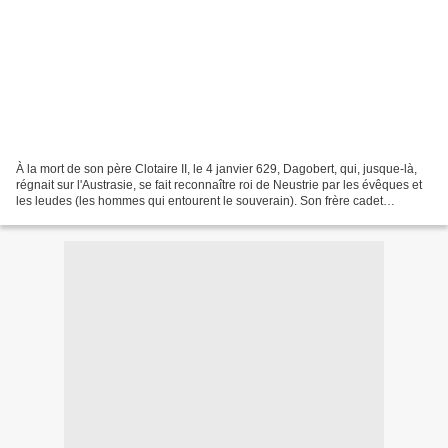
À la mort de son père Clotaire II, le 4 janvier 629, Dagobert, qui, jusque-là,
régnait sur l'Austrasie, se fait reconnaître roi de Neustrie par les évêques et
les leudes (les hommes qui entourent le souverain). Son frère cadet
Charibert (ou Caribert)...