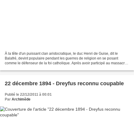
À la tête d'un puissant clan aristocratique, le duc Henri de Guise, dit le
Balafré, devint populaire pendant les guerres de religion en se posant
comme le défenseur de la foi catholique. Après avoir participé au massacre
de la Saint-Barthélemy (1572),...
22 décembre 1894 - Dreyfus reconnu coupable
Publié le 22/12/2011 à 00:01
Par
Archimède