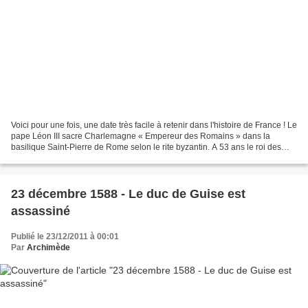
Voici pour une fois, une date très facile à retenir dans l'histoire de France ! Le
pape Léon III sacre Charlemagne « Empereur des Romains » dans la
basilique Saint-Pierre de Rome selon le rite byzantin. A 53 ans le roi des
Francs et des Lombards devient...
23 décembre 1588 - Le duc de Guise est
assassiné
Publié le 23/12/2011 à 00:01
Par
Archimède