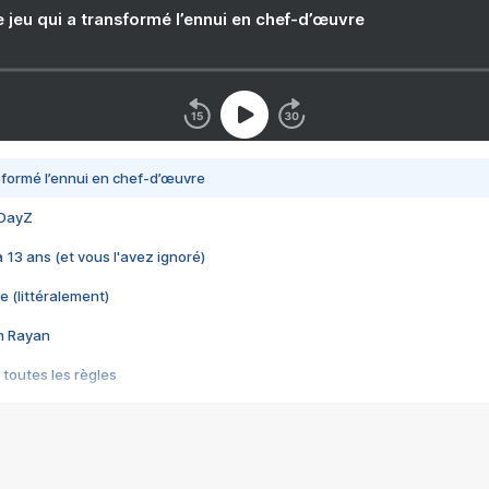
e jeu qui a transformé l’ennui en chef-d’œuvre
nsformé l’ennui en chef-d’œuvre
 DayZ
 a 13 ans (et vous l'avez ignoré)
e (littéralement)
im Rayan
 toutes les règles
s les jeux vidéo
us choquant de Rockstar ? - Le scandale BULLY