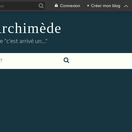
Connexion
+
Créer mon blog
Archimède
"c'est arrivé un..."
T