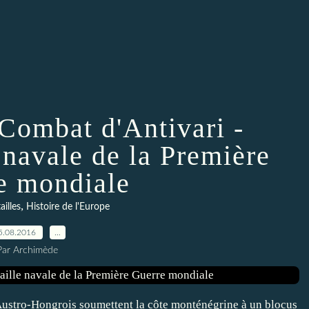
 Combat d'Antivari -
 navale de la Première
e mondiale
,
ailles
Histoire de l'Europe
5.08.2016
…
Par Archimède
 Austro-Hongrois soumettent la côte monténégrine à un blocus