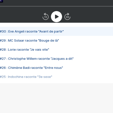
#30 : Eve Angeli raconte "Avant de partir"
#29 : MC Solaar raconte "Bouge de là"
28 : Lorie raconte "Je vais vite"
#27 : Christophe Willem raconte "Jacques a dit"
#26 : Chimène Badi raconte "Entre nous"
#25 : Indochine raconte "3e sexe"
#24 : Zaho raconte "C'est chelou"
#23 : Patrick Bruel raconte "Au café des délices"
#22 : Kyo raconte "Le chemin"