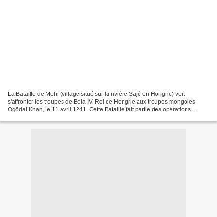
La Bataille de Mohi (village situé sur la rivière Sajó en Hongrie) voit
s'affronter les troupes de Bela IV, Roi de Hongrie aux troupes mongoles
Ogödai Khan, le 11 avril 1241. Cette Bataille fait partie des opérations
militaires de la « Campagne d'Europe...