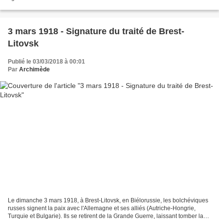
Ludendorff, fait référence aux séries d'attaques...
3 mars 1918 - Signature du traité de Brest-
Litovsk
Publié le 03/03/2018 à 00:01
Par
Archimède
Le dimanche 3 mars 1918, à Brest-Litovsk, en Biélorussie, les bolchéviques
russes signent la paix avec l'Allemagne et ses alliés (Autriche-Hongrie,
Turquie et Bulgarie). Ils se retirent de la Grande Guerre, laissant tomber la