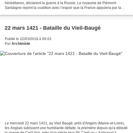
héréditaires, déclarent la guerre à la Russie. Le royaume de Piémont-
Sardaigne rejoint la coalition avec l’espoir que la France appuiera par la
suite ses velléités d’indépendance. Le...
22 mars 1421 - Bataille du Vieil-Baugé
Publié le 22/03/2018 à 00:01
Par
Archimède
Le mercredi 22 mars 1421, au Vieil Baugé, près d'Angers (Maine-et-Loire),
les Anglais subissent une humiliante défaite, la première depuis qu'a débuté
la guerre de Cent Ans, près d'un siècle plus tôt. C'est un « Azincourt à