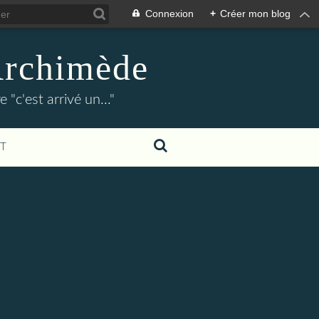
Connexion
+
Créer mon blog
Archimède
"c'est arrivé un..."
T