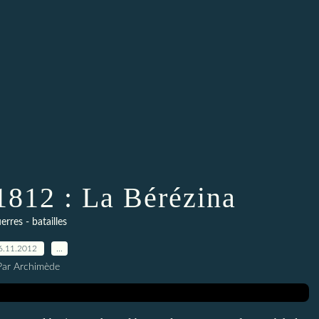
812 : La Bérézina
erres - batailles
6.11.2012
…
Par Archimède