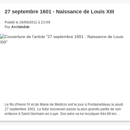
27 septembre 1601 - Naissance de Louis XIII
Publié le 26/09/2011 à 23:09
Par
Archimède
Le fils d'Henri IV et de Marie de Médicis voit le jour à Fontainebleau le jeudi
27 septembre 1601. Le futur souverain passe la plus grande partie de son
enfance à Saint-Germain-en-Laye. Son père va lui inculquer très tôt les
principes de la royauté :...