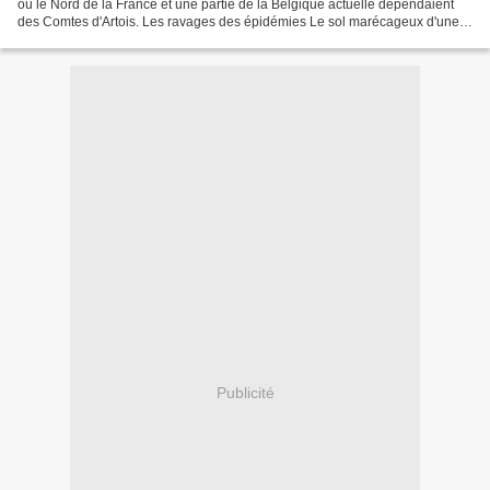
où le Nord de la France et une partie de la Belgique actuelle dépendaient
des Comtes d'Artois. Les ravages des épidémies Le sol marécageux d'une
partie des communes voisines de...
Publicité