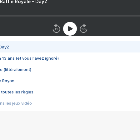
 Battle Royale - DayZ
 DayZ
 a 13 ans (et vous l'avez ignoré)
e (littéralement)
im Rayan
 toutes les règles
s les jeux vidéo
us choquant de Rockstar ? - Le scandale BULLY
e plus moche de Steam
du RÊVE tourne au CAUCHEMAR