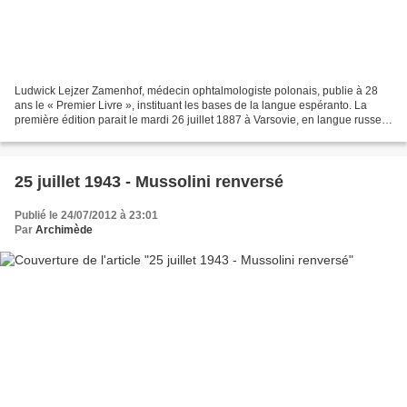
Ludwick Lejzer Zamenhof, médecin ophtalmologiste polonais, publie à 28
ans le « Premier Livre », instituant les bases de la langue espéranto. La
première édition parait le mardi 26 juillet 1887 à Varsovie, en langue russe.
Rapidement, d'autres versions,...
25 juillet 1943 - Mussolini renversé
Publié le 24/07/2012 à 23:01
Par
Archimède