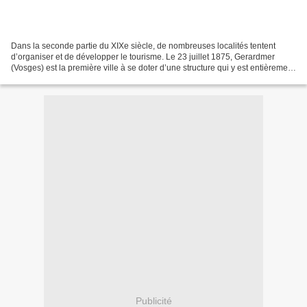
Dans la seconde partie du XIXe siècle, de nombreuses localités tentent
d’organiser et de développer le tourisme. Le 23 juillet 1875, Gerardmer
(Vosges) est la première ville à se doter d’une structure qui y est entièrement
dédiée : le « Comité des Promenades...
Publicité