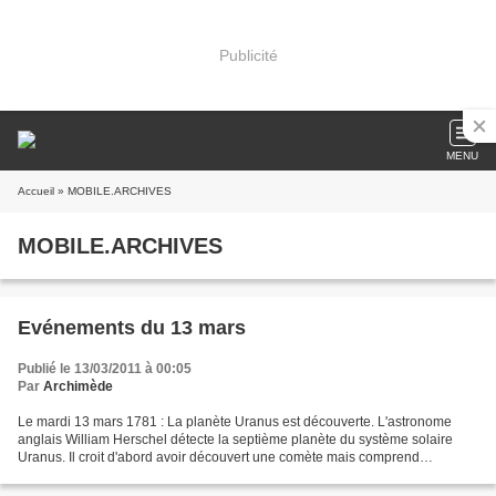
Publicité
MENU
Accueil
» MOBILE.ARCHIVES
MOBILE.ARCHIVES
Evénements du 13 mars
Publié le 13/03/2011 à 00:05
Par
Archimède
Le mardi 13 mars 1781 : La planète Uranus est découverte. L'astronome
anglais William Herschel détecte la septième planète du système solaire
Uranus. Il croit d'abord avoir découvert une comète mais comprend
rapidement que l'astre est une planète qui...