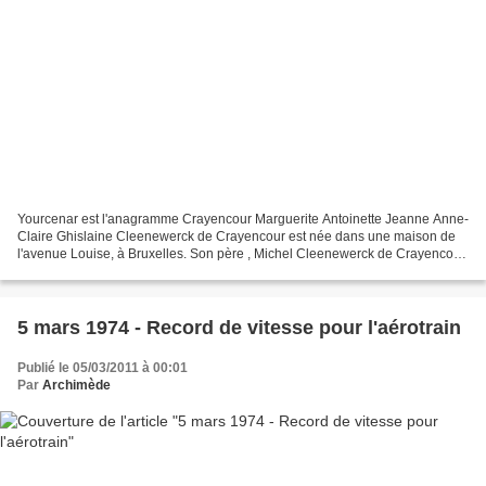
Yourcenar est l'anagramme Crayencour Marguerite Antoinette Jeanne Anne-
Claire Ghislaine Cleenewerck de Crayencour est née dans une maison de
l'avenue Louise, à Bruxelles. Son père , Michel Cleenewerck de Crayencour,
est originaire de la Flandre française...
5 mars 1974 - Record de vitesse pour l'aérotrain
Publié le 05/03/2011 à 00:01
Par
Archimède