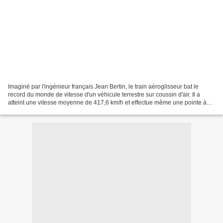
Imaginé par l'ingénieur français Jean Bertin, le train aéroglisseur bat le
record du monde de vitesse d'un véhicule terrestre sur coussin d'air. Il a
atteint une vitesse moyenne de 417,6 km/h et effectue même une pointe à
430 km/h. "L'avion sans aile"...