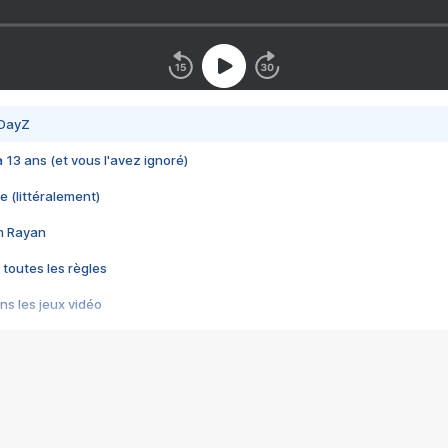
 DayZ
 a 13 ans (et vous l'avez ignoré)
e (littéralement)
im Rayan
 toutes les règles
s les jeux vidéo
us choquant de Rockstar ? - Le scandale BULLY
e plus moche de Steam
du RÊVE tourne au CAUCHEMAR