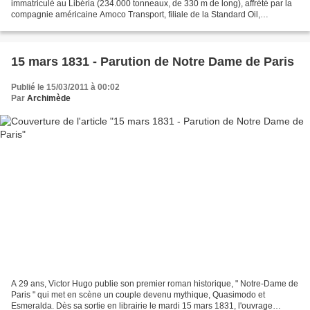
immatriculé au Libéria (234.000 tonneaux, de 330 m de long), affrété par la
compagnie américaine Amoco Transport, filiale de la Standard Oil,
s'échouait au large des côtes bretonnes....
15 mars 1831 - Parution de Notre Dame de Paris
Publié le 15/03/2011 à 00:02
Par
Archimède
A 29 ans, Victor Hugo publie son premier roman historique, " Notre-Dame de
Paris " qui met en scène un couple devenu mythique, Quasimodo et
Esmeralda. Dès sa sortie en librairie le mardi 15 mars 1831, l'ouvrage