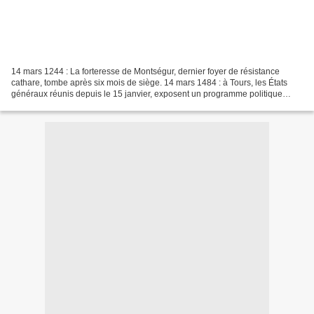
14 mars 1244 : La forteresse de Montségur, dernier foyer de résistance
cathare, tombe après six mois de siège. 14 mars 1484 : à Tours, les États
généraux réunis depuis le 15 janvier, exposent un programme politique
complet subsides au pouvoir royal en...