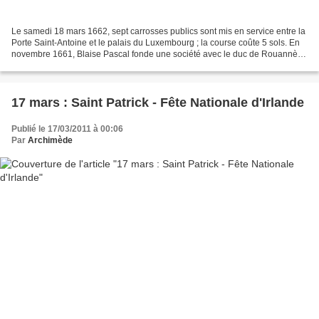
Le samedi 18 mars 1662, sept carrosses publics sont mis en service entre la
Porte Saint-Antoine et le palais du Luxembourg ; la course coûte 5 sols. En
novembre 1661, Blaise Pascal fonde une société avec le duc de Rouannès,
gouverneur et lieutenant-général...
17 mars : Saint Patrick - Fête Nationale d'Irlande
Publié le 17/03/2011 à 00:06
Par
Archimède