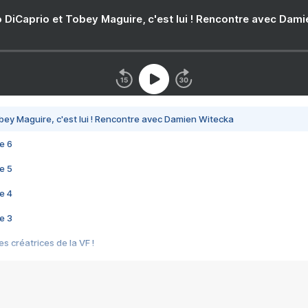
 DiCaprio et Tobey Maguire, c'est lui ! Rencontre avec Dam
bey Maguire, c'est lui ! Rencontre avec Damien Witecka
e 6
e 5
e 4
e 3
s créatrices de la VF !
e 2
e 1