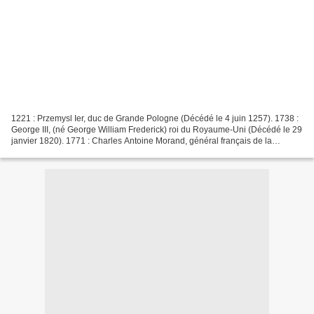
1221 : Przemysl Ier, duc de Grande Pologne (Décédé le 4 juin 1257). 1738 :
George III, (né George William Frederick) roi du Royaume-Uni (Décédé le 29
janvier 1820). 1771 : Charles Antoine Morand, général français de la
Révolution et de l'Empire. Lieutenant-général,...