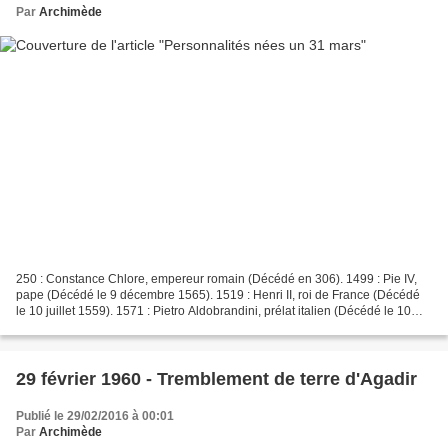
Par
Archimède
250 : Constance Chlore, empereur romain (Décédé en 306). 1499 : Pie IV,
pape (Décédé le 9 décembre 1565). 1519 : Henri II, roi de France (Décédé
le 10 juillet 1559). 1571 : Pietro Aldobrandini, prélat italien (Décédé le 10
février 1621). 1596 : René Descartes,...
29 février 1960 - Tremblement de terre d'Agadir
Publié le 29/02/2016 à 00:01
Par
Archimède