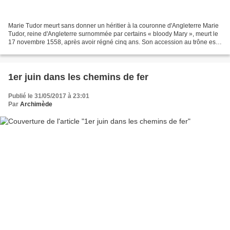
Marie Tudor meurt sans donner un héritier à la couronne d'Angleterre Marie
Tudor, reine d'Angleterre surnommée par certains « bloody Mary », meurt le
17 novembre 1558, après avoir régné cinq ans. Son accession au trône est
difficile. Elle renverse Jeanne...
1er juin dans les chemins de fer
Publié le 31/05/2017 à 23:01
Par
Archimède