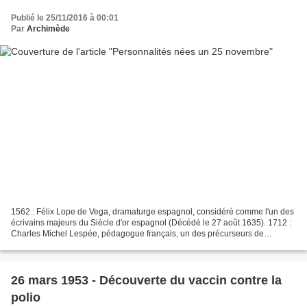
Publié le 25/11/2016 à 00:01
Par
Archimède
1562 : Félix Lope de Vega, dramaturge espagnol, considéré comme l'un des
écrivains majeurs du Siècle d'or espagnol (Décédé le 27 août 1635). 1712 :
Charles Michel Lespée, pédagogue français, un des précurseurs de
l’enseignement spécialisé dispensé (Décédé...
26 mars 1953 - Découverte du vaccin contre la
polio