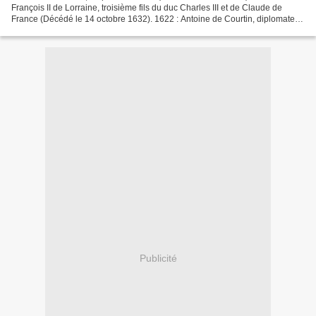
François II de Lorraine, troisième fils du duc Charles III et de Claude de
France (Décédé le 14 octobre 1632). 1622 : Antoine de Courtin, diplomate et
homme de lettres français (Décédé...
Publicité