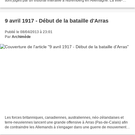
sont jugés par un tribunal interallié à Nuremberg en Allemagne. La ville-
phare de l'idéologie nazie devient...
9 avril 1917 - Début de la bataille d'Arras
Publié le 08/04/2013 à 23:01
Par
Archimède
Les forces britanniques, canadiennes, australiennes, néo-zélandaises et
terre-neuviennes lancent une grande offensive à Arras (Pas-de-Calais) afin
de contraindre les Allemands à s'engager dans une guerre de mouvement.
Planifiée par le haut commandement...