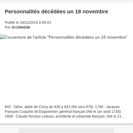
Personnalités décédées un 18 novembre
Publié le 18/11/2016 à 00:01
Par
Archimède
942 : Odon, abbé de Cluny de 926 à 942 (Né vers 878). 1794 : Jacques
François Coquille dit Dugommier, général français (Né le 1er août 1738).
1806 : Claude Nicolas Ledoux, architecte et urbaniste français. (Né le 21
mars 1736). 1830 : Adam Weishaupt,...