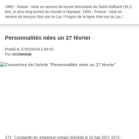
1882 - Suisse : mise en service du tunnel ferroviaire du Saint-Gothard (16,3
km), le plus long tunnel du monde à l'époque. 1893 - France : mise en
service du tronçon Aire-sur-la-Lys / Fruges de la ligne Aire-sur-la-Lys /
Berck-Plage. 1894 - France : ouverture...
Personnalités nées un 27 février
Publié le 27/02/2016 à 00:01
Par
Archimède
272 : Constantin Ier, empereur romain (Décédé le 22 mai 337). 1572 :