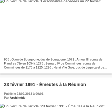
965 : Otton de Bourgogne, duc de Bourgogne. 1071 : Arnoul III, comte de
Flandres (Né en 1054). 1275 : Bernard IV de Comminges, comte de
Comminges de 1176 à 1225. 1296 : Henri V le Gros, duc de Legnica et de
Wrocław. 1371 : David II, roi d'Écosse (Né le...
23 février 1991 - Émeutes à la Réunion
Publié le 23/02/2013 à 00:01
Par
Archimède