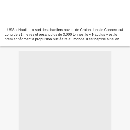
L'USS « Nautilus » sort des chantiers navals de Croton dans le Connecticut.
Long de 91 mètres et pesant plus de 3.000 tonnes, le « Nautilus » est le
premier bâtiment à propulsion nucléaire au monde. Il est baptisé ainsi en
hommage à Jules Vernes et au...