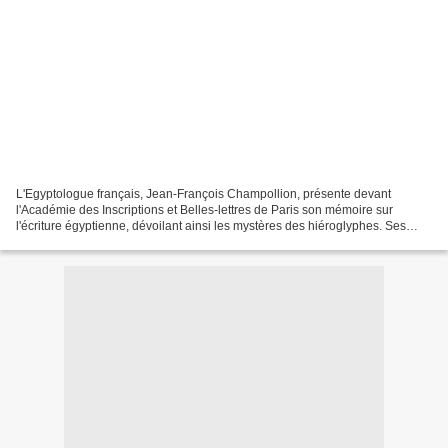
L'Egyptologue français, Jean-François Champollion, présente devant
l'Académie des Inscriptions et Belles-lettres de Paris son mémoire sur
l'écriture égyptienne, dévoilant ainsi les mystères des hiéroglyphes. Ses
découvertes lui valent l'admiration de...