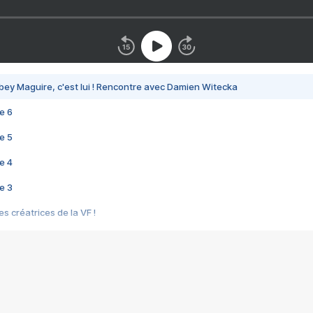
bey Maguire, c'est lui ! Rencontre avec Damien Witecka
e 6
e 5
e 4
e 3
s créatrices de la VF !
e 2
e 1
e Mektoub My Love arrive enfin ! Rencontre avec Shaïn Boumedine et Sal