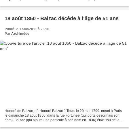
né le 19 juin 1623 à Clermont-Ferrand....
18 août 1850 - Balzac décède à l’âge de 51 ans
Publié le 17/08/2011 à 23:01
Par
Archimède
Honoré de Balzac, né Honoré Balzac à Tours le 20 mai 1799, meurt à Paris
le dimanche 18 août 1850, dans la rue Fortunée (qui porte désormais son
nom). Balzac (qui ajouta une particule à son nom en 1836) était issu de la
petite bourgeoisie provinciale....