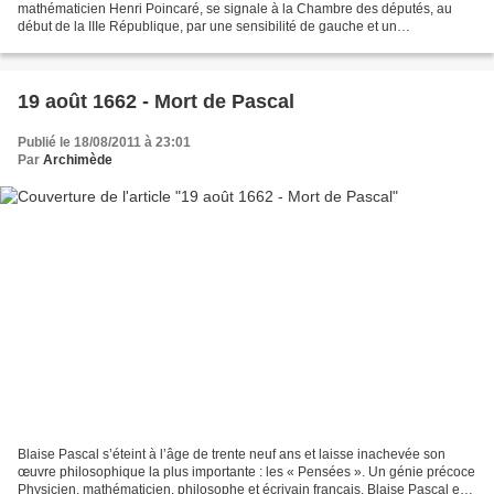
mathématicien Henri Poincaré, se signale à la Chambre des députés, au
début de la IIIe République, par une sensibilité de gauche et un
nationalisme ardent. Succédant au pacifiste Joseph...
19 août 1662 - Mort de Pascal
Publié le 18/08/2011 à 23:01
Par
Archimède
Blaise Pascal s’éteint à l’âge de trente neuf ans et laisse inachevée son
œuvre philosophique la plus importante : les « Pensées ». Un génie précoce
Physicien, mathématicien, philosophe et écrivain français, Blaise Pascal est