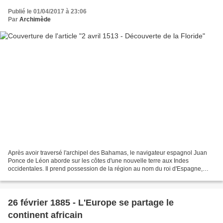
Publié le 01/04/2017 à 23:06
Par
Archimède
Après avoir traversé l'archipel des Bahamas, le navigateur espagnol Juan
Ponce de Léon aborde sur les côtes d'une nouvelle terre aux Indes
occidentales. Il prend possession de la région au nom du roi d'Espagne,
Fernand d'Aragon, et la baptise Floride....
26 février 1885 - L'Europe se partage le
continent africain