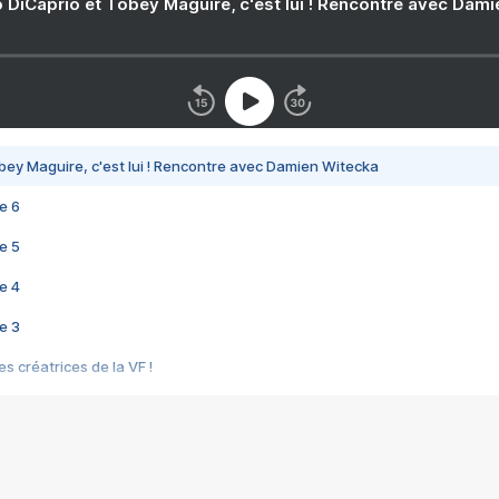
 DiCaprio et Tobey Maguire, c'est lui ! Rencontre avec Dam
bey Maguire, c'est lui ! Rencontre avec Damien Witecka
e 6
e 5
e 4
e 3
s créatrices de la VF !
e 2
e 1
e Mektoub My Love arrive enfin ! Rencontre avec Shaïn Boumedine et Sal