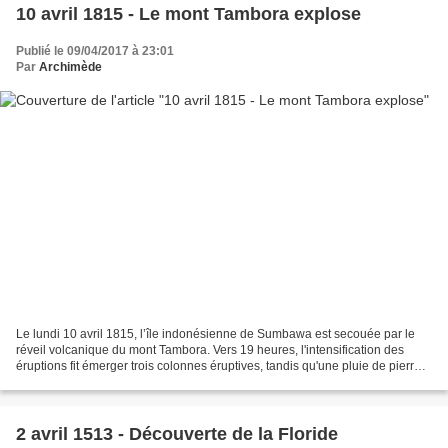
10 avril 1815 - Le mont Tambora explose
Publié le 09/04/2017 à 23:01
Par
Archimède
Le lundi 10 avril 1815, l’île indonésienne de Sumbawa est secouée par le
réveil volcanique du mont Tambora. Vers 19 heures, l'intensification des
éruptions fit émerger trois colonnes éruptives, tandis qu'une pluie de pierre
ponce (certaines de 20 cm de...
2 avril 1513 - Découverte de la Floride