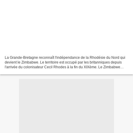
La Grande-Bretagne reconnaît l'indépendance de la Rhodésie du Nord qui
devient le Zimbabwe. Le territoire est occupé par les britanniques depuis
l'arrivée du colonisateur Cecil Rhodes à la fin du XIXème. Le Zimbabwe
actuel (alors appelé Rhodésie du Sud)...