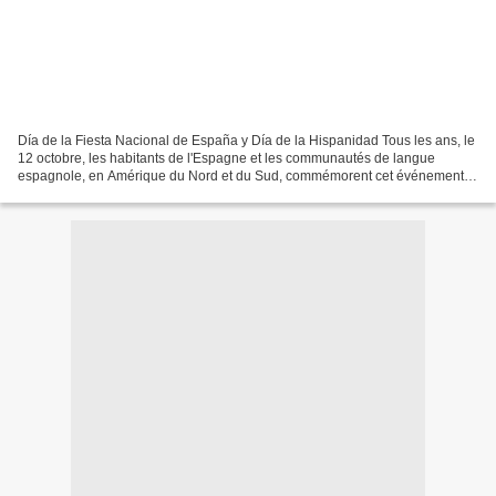
Día de la Fiesta Nacional de España y Día de la Hispanidad Tous les ans, le
12 octobre, les habitants de l'Espagne et les communautés de langue
espagnole, en Amérique du Nord et du Sud, commémorent cet événement.
C'est le jour de l'Hispanidad (ou « Hispanité...