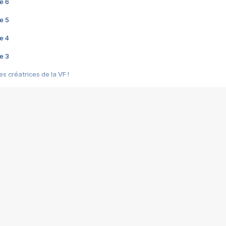
e 6
e 5
e 4
e 3
s créatrices de la VF !
e 2
e 1
e Mektoub My Love arrive enfin ! Rencontre avec Shaïn Boumedine et Sal
i : après Toni en famille
elle réalise le bouleversant Dites lui que je l'aime
ais ! Rencontre autour de Vie privée de Rebecca Zlotowski
 de Marguerite, Grave... Rencontre avec Ella Rumpf
 Les Rêveurs, un film intime sur la santé mentale