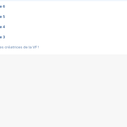
e 6
e 5
e 4
e 3
s créatrices de la VF !
e 2
e 1
e Mektoub My Love arrive enfin ! Rencontre avec Shaïn Boumedine et Sal
i : après Toni en famille
elle réalise le bouleversant Dites lui que je l'aime
ais ! Rencontre autour de Vie privée de Rebecca Zlotowski
 de Marguerite, Grave... Rencontre avec Ella Rumpf