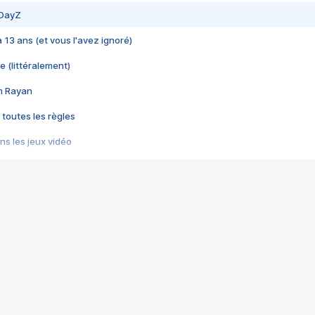
 DayZ
 a 13 ans (et vous l'avez ignoré)
e (littéralement)
im Rayan
 toutes les règles
s les jeux vidéo
us choquant de Rockstar ? - Le scandale BULLY
e plus moche de Steam
du RÊVE tourne au CAUCHEMAR
pendant 8 heures
it… à tort
umiliés par un jeu vidéo