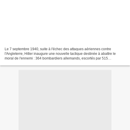
Le 7 septembre 1940, suite à l'échec des attaques aériennes contre
l'Angleterre, Hitler inaugure une nouvelle tactique destinée à abattre le
moral de l'ennemi : 364 bombardiers allemands, escortés par 515
chasseurs, bombardent Londres de 17h à 4h30 du...