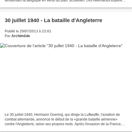
lendemain la Belgique en vertu du plan Schlieffen. Les Allemands espèrent
ainsi contourner les zones françaises...
30 juillet 1940 - La bataille d'Angleterre
Publié le 29/07/2013 à 23:01
Par
Archimède
Le 30 juillet 1940, Hermann Goering, qui dirige la Luftwaffe, l'aviation de
combat allemande, annonce le début de la «grande bataille aérienne»
contre l'Angleterre, selon ses propres mots. Après l'invasion de la France,
surprenante de rapidité, Hitler...