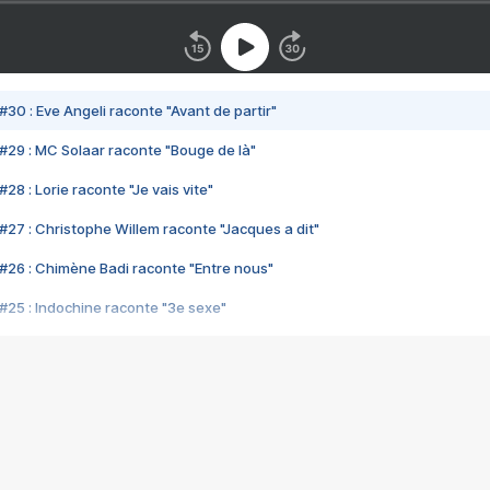
#30 : Eve Angeli raconte "Avant de partir"
#29 : MC Solaar raconte "Bouge de là"
28 : Lorie raconte "Je vais vite"
#27 : Christophe Willem raconte "Jacques a dit"
#26 : Chimène Badi raconte "Entre nous"
#25 : Indochine raconte "3e sexe"
#24 : Zaho raconte "C'est chelou"
#23 : Patrick Bruel raconte "Au café des délices"
#22 : Kyo raconte "Le chemin"
#21 : Nolwenn Leroy raconte "Cassé"