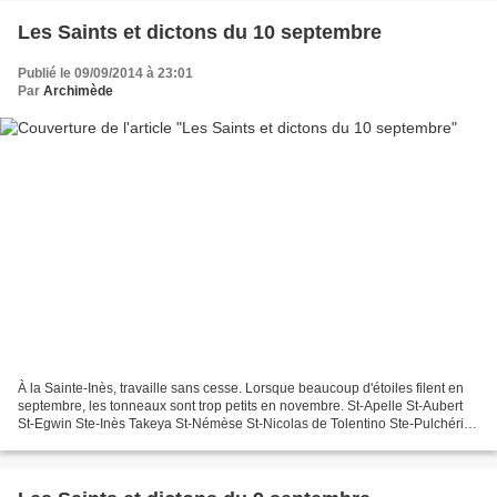
Les Saints et dictons du 10 septembre
Publié le 09/09/2014 à 23:01
Par
Archimède
À la Sainte-Inès, travaille sans cesse. Lorsque beaucoup d'étoiles filent en
septembre, les tonneaux sont trop petits en novembre. St-Apelle St-Aubert
St-Egwin Ste-Inès Takeya St-Némèse St-Nicolas de Tolentino Ste-Pulchérie
St-Sosthène St-Véran