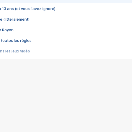
 a 13 ans (et vous l'avez ignoré)
e (littéralement)
im Rayan
 toutes les règles
s les jeux vidéo
us choquant de Rockstar ? - Le scandale BULLY
e plus moche de Steam
du RÊVE tourne au CAUCHEMAR
pendant 8 heures
it… à tort
umiliés par un jeu vidéo
ire - Final Fantasy 8