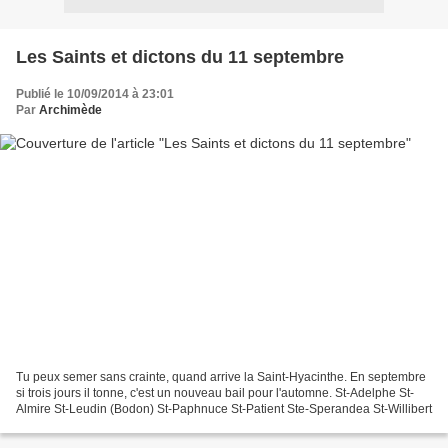
Les Saints et dictons du 11 septembre
Publié le 10/09/2014 à 23:01
Par
Archimède
Tu peux semer sans crainte, quand arrive la Saint-Hyacinthe. En septembre
si trois jours il tonne, c'est un nouveau bail pour l'automne. St-Adelphe St-
Almire St-Leudin (Bodon) St-Paphnuce St-Patient Ste-Sperandea St-Willibert