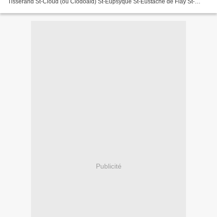
Tisserand St-Cloud (ou Clodoald) St-Eupsyque St-Eustache de Flay St-
Facile St-Grat Ste-Grimonie St-Hilduard...
Publicité