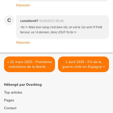
Répondre
C
castafiore07
01/04/2013 00:40
<br /> Mais bon sang c'est bien sûr, on est le 1er avril !!! Petit
farceur, va ! A demain, donc (OUF !!)<br />
Répondre
< 31 mars 1820 - Premières
1 avril 1939 - Fin de la
restrictions de la liberté de
guerre civile en Espagne >
la presse
Hébergé par Overblog
Top articles
Pages
Contact