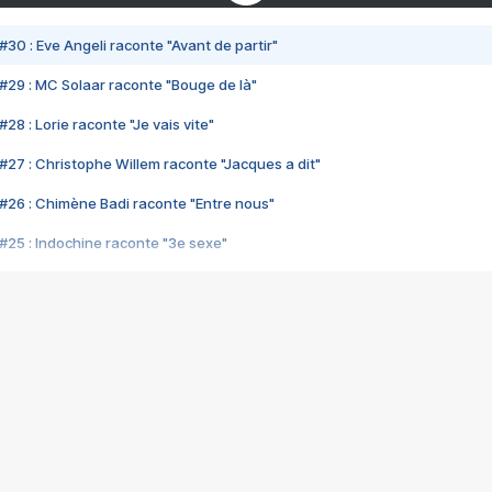
#30 : Eve Angeli raconte "Avant de partir"
#29 : MC Solaar raconte "Bouge de là"
28 : Lorie raconte "Je vais vite"
#27 : Christophe Willem raconte "Jacques a dit"
#26 : Chimène Badi raconte "Entre nous"
#25 : Indochine raconte "3e sexe"
#24 : Zaho raconte "C'est chelou"
#23 : Patrick Bruel raconte "Au café des délices"
#22 : Kyo raconte "Le chemin"
#21 : Nolwenn Leroy raconte "Cassé"
#20 : Patrick Hernandez raconte "Born to be alive"
#19 : Lorie raconte "Près de moi"