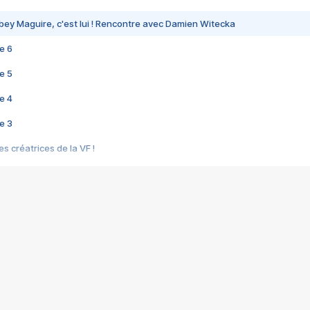
bey Maguire, c'est lui ! Rencontre avec Damien Witecka
e 6
e 5
e 4
e 3
s créatrices de la VF !
e 2
e 1
e Mektoub My Love arrive enfin ! Rencontre avec Shaïn Boumedine et Sal
i : après Toni en famille
elle réalise le bouleversant Dites lui que je l'aime
ais ! Rencontre autour de Vie privée de Rebecca Zlotowski