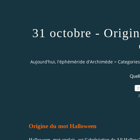
31 octobre - Origi
Aujourd'hui, l'éphéméride d'Archimède
>
Categories
Quelle
3
Origine du mot Halloween
Halloween, mot anglais, est l’abréviation de All Hallow’