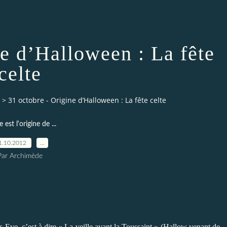
ne d’Halloween : La fête
celte
>
31 octobre - Origine d’Halloween : La fête celte
 est l'origine de ...
1.10.2012
…
Par Archimède
s Eve, c’est à dire « La veille avant la Toussaint » (Hallow venant de