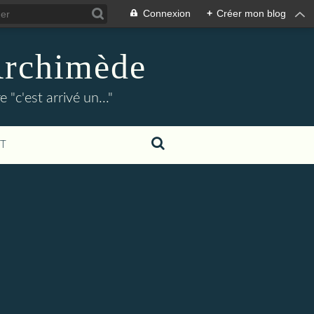
Connexion
+
Créer mon blog
Archimède
"c'est arrivé un..."
T