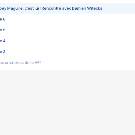
bey Maguire, c'est lui ! Rencontre avec Damien Witecka
e 6
e 5
e 4
e 3
s créatrices de la VF !
e 2
e 1
e Mektoub My Love arrive enfin ! Rencontre avec Shaïn Boumedine et Sal
i : après Toni en famille
elle réalise le bouleversant Dites lui que je l'aime
ais ! Rencontre autour de Vie privée de Rebecca Zlotowski