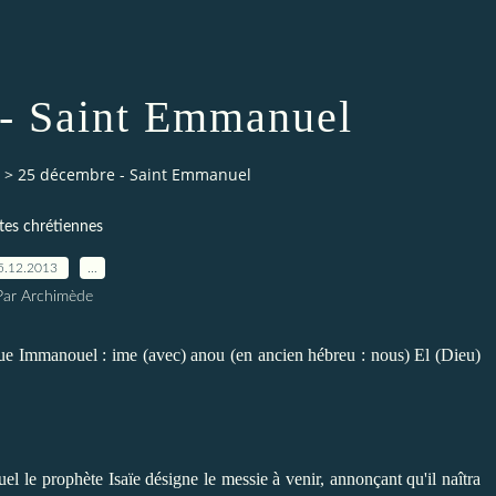
- Saint Emmanuel
>
25 décembre - Saint Emmanuel
tes chrétiennes
5.12.2013
…
Par Archimède
 Immanouel : ime (avec) anou (en ancien hébreu : nous) El (Dieu)
l le prophète Isaïe désigne le messie à venir, annonçant qu'il naîtra