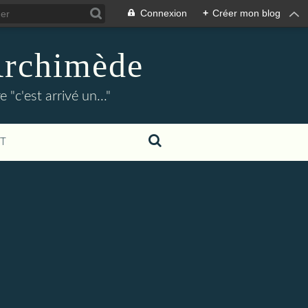
Connexion
+
Créer mon blog
Archimède
"c'est arrivé un..."
T