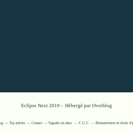
Eclipse Next 2019 - Hébergé par
Overblog
log
Top articles
Contact
Signaler un abus
C.G.U.
Rémunération en droits d'a