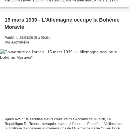
Philippines (avec 150 hommes d'équipage) le mercredi 16 mars 1521 où
une première messe est dite. Parti le 20 septembre...
15 mars 1939 - L'Allemagne occupe la Bohème
Moravie
Publié le 15/03/2015 à 00:01
Par
Archimède
Après Avoir Été sacrifiée sieurs couleurs des Accords de Munich, La
Republique De Tchécoslovaquie environ à l'une des Premières Victimes de
la politique d'annexions et d'agressions de l'Allemagne nazie Qui en Occupe