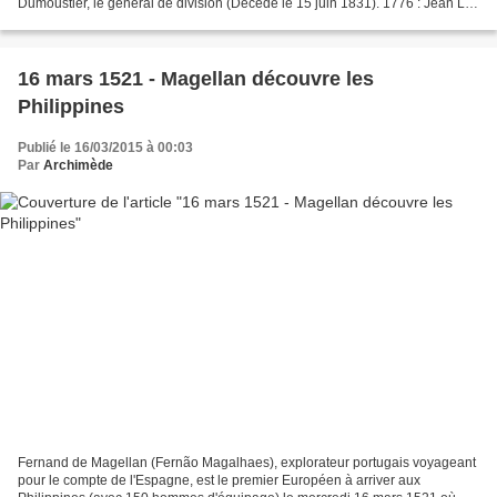
Dumoustier, le général de division (Décédé le 15 juin 1831). 1776 : Jean Le
Marois, le général de division, aide...
16 mars 1521 - Magellan découvre les
Philippines
Publié le 16/03/2015 à 00:03
Par
Archimède
Fernand de Magellan (Fernão Magalhaes), explorateur portugais voyageant
pour le compte de l'Espagne, est le premier Européen à arriver aux