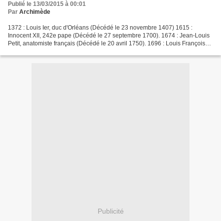
Publié le 13/03/2015 à 00:01
Par
Archimède
1372 : Louis Ier, duc d'Orléans (Décédé le 23 novembre 1407) 1615 :
Innocent XII, 242e pape (Décédé le 27 septembre 1700). 1674 : Jean-Louis
Petit, anatomiste français (Décédé le 20 avril 1750). 1696 : Louis François
Armand de Vignerot du Plessis, duc...
Publicité