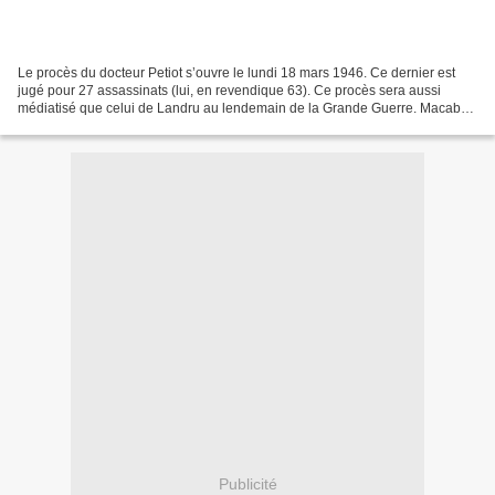
Le procès du docteur Petiot s’ouvre le lundi 18 mars 1946. Ce dernier est
jugé pour 27 assassinats (lui, en revendique 63). Ce procès sera aussi
médiatisé que celui de Landru au lendemain de la Grande Guerre. Macabre
découverte Le 11 mars 1944, pendant...
Publicité