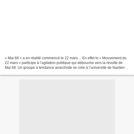
« Mai 68 » a en réalité commencé le 22 mars… En effet le « Mouvement du
22 mars » participe à l’agitation politique qui débouche vers la révolte de
Mai 68. Un groupe à tendance anarchiste se crée à l’université de Nanterre
autour de Daniel Cohn-Bendit...