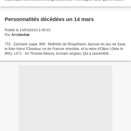
La Bohème-Moravie et y instaurer de...
Personnalités décédées un 14 mars
Publié le 14/03/2015 à 00:01
Par
Archimède
752 : Zacharie, pape. 968 : Mathilde de Ringelheim, épouse du duc de Saxe,
le futur Henri l'Oiseleur, roi de Francie orientale, et la mère d'Otton I (Née le
895). 1471 : Sir Thomas Malory, écrivain anglais, Qui a rassemblé
l'ensemble de la légende du...