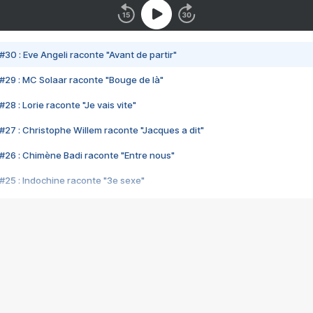
#30 : Eve Angeli raconte "Avant de partir"
#29 : MC Solaar raconte "Bouge de là"
28 : Lorie raconte "Je vais vite"
#27 : Christophe Willem raconte "Jacques a dit"
#26 : Chimène Badi raconte "Entre nous"
#25 : Indochine raconte "3e sexe"
#24 : Zaho raconte "C'est chelou"
#23 : Patrick Bruel raconte "Au café des délices"
#22 : Kyo raconte "Le chemin"
#21 : Nolwenn Leroy raconte "Cassé"
#20 : Patrick Hernandez raconte "Born to be alive"