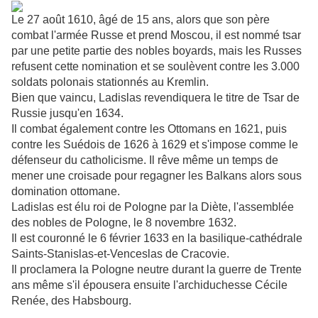
Le 27 août 1610, âgé de 15 ans, alors que son père
combat l'armée Russe et prend Moscou, il est nommé tsar
par une petite partie des nobles boyards, mais les Russes
refusent cette nomination et se soulèvent contre les 3.000
soldats polonais stationnés au Kremlin.
Bien que vaincu, Ladislas revendiquera le titre de Tsar de
Russie jusqu'en 1634.
Il combat également contre les Ottomans en 1621, puis
contre les Suédois de 1626 à 1629 et s'impose comme le
défenseur du catholicisme. Il rêve même un temps de
mener une croisade pour regagner les Balkans alors sous
domination ottomane.
Ladislas est élu roi de Pologne par la Diète, l'assemblée
des nobles de Pologne, le 8 novembre 1632.
Il est couronné le 6 février 1633 en la basilique-cathédrale
Saints-Stanislas-et-Venceslas de Cracovie.
Il proclamera la Pologne neutre durant la guerre de Trente
ans même s'il épousera ensuite l'archiduchesse Cécile
Renée, des Habsbourg.