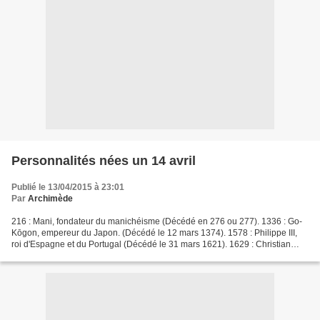
Personnalités nées un 14 avril
Publié le 13/04/2015 à 23:01
Par
Archimède
216 : Mani, fondateur du manichéisme (Décédé en 276 ou 277). 1336 : Go-
Kōgon, empereur du Japon. (Décédé le 12 mars 1374). 1578 : Philippe III,
roi d'Espagne et du Portugal (Décédé le 31 mars 1621). 1629 : Christian
Huygens, mathématicien, astronome et...