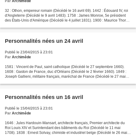
Par
Archimède
32 : Othon, empereur romain (Décédé le 16 avril 69). 1442 : Édouard IV, roi
d'Angleterre (Décédé le 9 avril 1483). 1758 : James Monroe, 5e président
des États-Unis d'Amérique (Décédé le 4 juillet 1831). 1900 : Maurice Thorez,
homme politique français...
Personnalités nées un 24 avril
Publié le 23/04/2015 à 23:01
Par
Archimède
1581 : Vincent de Paul, saint catholique (Décédé le 27 septembre 1660).
1608 : Gaston de France, duc d'Orléans (Décédé le 2 février 1660). 1849 :
Joseph Gallieni, militaire français, maréchal de France (Décédé le 27 mai
1916). 1856 : Philippe Pétain,...
Personnalités nées un 16 avril
Publié le 15/04/2015 à 23:01
Par
Archimède
1646 : Jules Hardouin-Mansart, architecte français, Premier architecte du
Roi Louis XIV et Surintendant des bâtiments du Roi (Décédé le 11 mai
1708). 1838 : Ernest Solvay, chimiste et industriel belge (Décédé le 26 mai