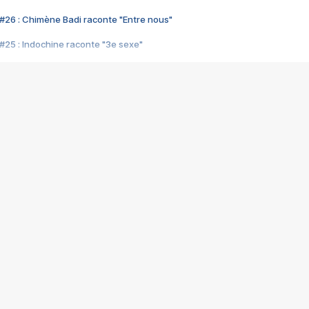
#26 : Chimène Badi raconte "Entre nous"
#25 : Indochine raconte "3e sexe"
#24 : Zaho raconte "C'est chelou"
#23 : Patrick Bruel raconte "Au café des délices"
#22 : Kyo raconte "Le chemin"
#21 : Nolwenn Leroy raconte "Cassé"
#20 : Patrick Hernandez raconte "Born to be alive"
#19 : Lorie raconte "Près de moi"
#18 : Michael Jones raconte "A nos actes manqués" (avec Jean-Jacque
#17 : Khaled raconte "Aïcha"
#16 : Corneille raconte "Parce qu'on vient de loin"
#15 : Indochine raconte "L'aventurier"