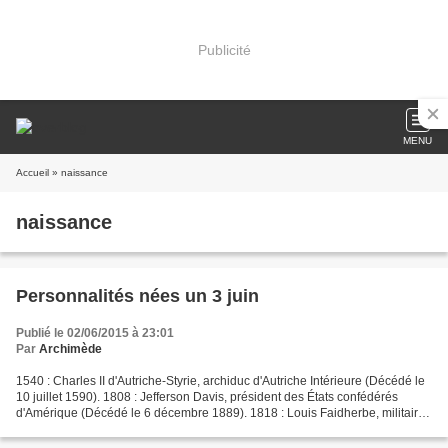
Publicité
MENU
Accueil
» naissance
naissance
Personnalités nées un 3 juin
Publié le 02/06/2015 à 23:01
Par
Archimède
1540 : Charles II d'Autriche-Styrie, archiduc d'Autriche Intérieure (Décédé le
10 juillet 1590). 1808 : Jefferson Davis, président des États confédérés
d'Amérique (Décédé le 6 décembre 1889). 1818 : Louis Faidherbe, militaire
français (Décédé le 28 septembre...