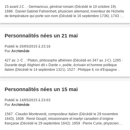
15 avant J.C . : Germanicus, général romain (Décédé le 10 octobre 19).
1686 : Daniel Gabriel Fahrenheit, physicien allemand, inventeur de l'échelle
de température qui porte son nom (Décédé le 16 septembre 1736). 1743 :
Jean-Paul Marat, homme politique...
Personnalités nées un 21 mai
Publié le 20/05/2015 à 23:16
Par
Archimède
427 av. J.-C . : Platon, philosophe athénien (Décédé en 347 av. J-C). 1265 :
Durante degli Alighieri dit « Dante », poète, écrivain et homme politique
italien (Décédé le 14 septembre 1321). 1527 : Philippe II, roi d'Espagne
(Décédé le 13 septembre 1598)....
Personnalités nées un 15 mai
Publié le 14/05/2015 à 23:03
Par
Archimède
1567 : Claudio Monteverdi, compositeur italien (Décédé le 29 novembre
1643). 1608 : René Goupil, missionnaire et martyr canadien d’origine
française (Décédé le 29 septembre 1642). 1859 : Pierre Curie, physicien
français (Décédé le 19 avril 1906). 1867...