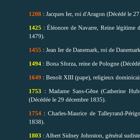
1208
: Jacques Ier, roi d'Aragon (Décédé le 27 
1425
: Éléonore de Navarre, Reine légitime d
1479).
1455
: Jean Ier de Danemark, roi de Danemark
1494
: Bona Sforza, reine de Pologne (Décéd
1649
: Benoît XIII (pape), religieux dominicai
1753
: Madame Sans-Gêne (Catherine Hubsc
(Décédée le 29 décembre 1835).
1754
: Charles-Maurice de Talleyrand-Périgo
1838).
1803
: Albert Sidney Johnston, général sudiste