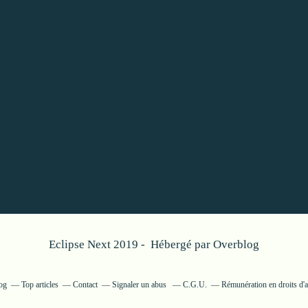
Eclipse Next 2019 - Hébergé par
Overblog
log
Top articles
Contact
Signaler un abus
C.G.U.
Rémunération en droits d'a