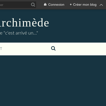
Connexion
+
Créer mon blog
Archimède
"c'est arrivé un..."
T