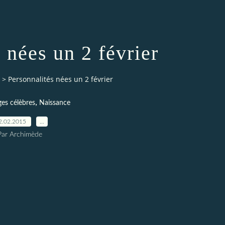
 nées un 2 février
>
Personnalités nées un 2 février
,
es célèbres
Naissance
2.02.2015
…
Par Archimède