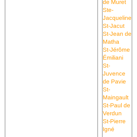
de Muret
Ste-
Jacqueline
St-Jacut
St-Jean de
Matha
St-Jérôme
Émiliani
St-
Juvence
de Pavie
St-
Maingault
St-Paul de
Verdun
St-Pierre
Igné