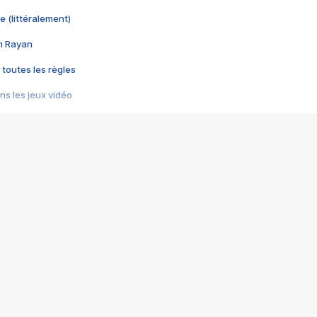
e (littéralement)
im Rayan
 toutes les règles
s les jeux vidéo
us choquant de Rockstar ? - Le scandale BULLY
e plus moche de Steam
du RÊVE tourne au CAUCHEMAR
pendant 8 heures
it… à tort
umiliés par un jeu vidéo
ire - Final Fantasy 8
ti un empire - Age of Empires