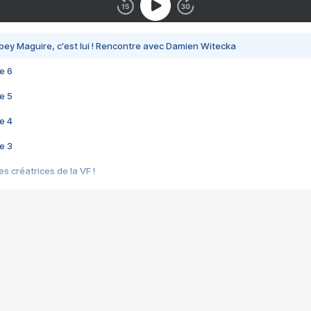
bey Maguire, c'est lui ! Rencontre avec Damien Witecka
e 6
e 5
e 4
e 3
s créatrices de la VF !
e 2
e 1
e Mektoub My Love arrive enfin ! Rencontre avec Shaïn Boumedine et Sal
i : après Toni en famille
elle réalise le bouleversant Dites lui que je l'aime