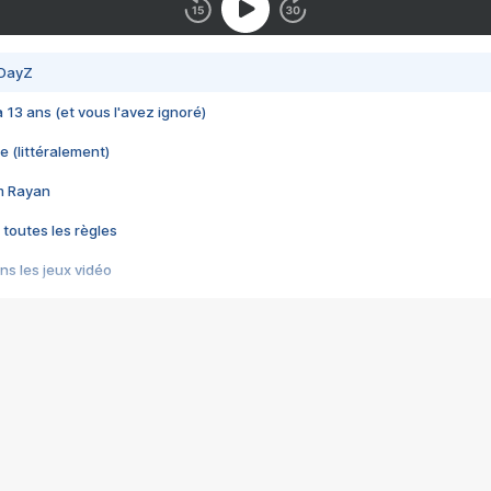
 DayZ
 a 13 ans (et vous l'avez ignoré)
e (littéralement)
im Rayan
 toutes les règles
s les jeux vidéo
us choquant de Rockstar ? - Le scandale BULLY
e plus moche de Steam
du RÊVE tourne au CAUCHEMAR
pendant 8 heures
it… à tort