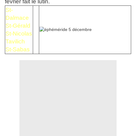
février fait le lutin.
St-
Dalmace
St-Gérald
St-Nicolas
Tavilich
St-Sabas