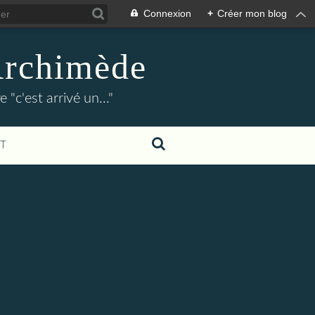
Connexion
+
Créer mon blog
Archimède
"c'est arrivé un..."
T