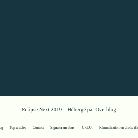
Eclipse Next 2019 - Hébergé par
Overblog
log
Top articles
Contact
Signaler un abus
C.G.U.
Rémunération en droits d'a