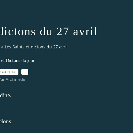
dictons du 27 avril
>
Les Saints et dictons du 27 avril
 et Dictons du jour
6.04.2014
…
Par Archimède
rdine.
elons.