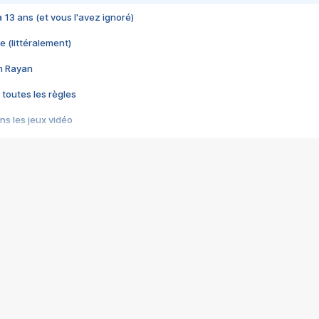
 a 13 ans (et vous l'avez ignoré)
e (littéralement)
im Rayan
 toutes les règles
s les jeux vidéo
us choquant de Rockstar ? - Le scandale BULLY
e plus moche de Steam
du RÊVE tourne au CAUCHEMAR
pendant 8 heures
it… à tort
umiliés par un jeu vidéo
ire - Final Fantasy 8