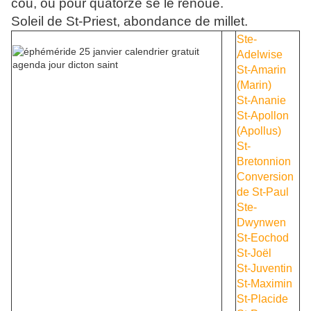
cou, ou pour quatorze se le renoue.
Soleil de St-Priest, abondance de millet.
Ste-
Adelwise
St-Amarin
(Marin)
St-Ananie
St-Apollon
(Apollus)
St-
Bretonnion
Conversion
de St-Paul
Ste-
Dwynwen
St-Eochod
St-Joël
St-Juventin
St-Maximin
St-Placide