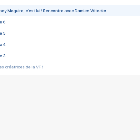
bey Maguire, c'est lui ! Rencontre avec Damien Witecka
e 6
e 5
e 4
e 3
s créatrices de la VF !
e 2
e 1
e Mektoub My Love arrive enfin ! Rencontre avec Shaïn Boumedine et Sal
i : après Toni en famille
elle réalise le bouleversant Dites lui que je l'aime
ais ! Rencontre autour de Vie privée de Rebecca Zlotowski