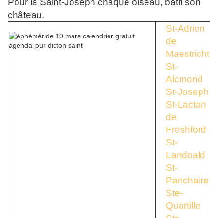
Pour la Saint-Joseph chaque oiseau, bâtit son
château.
St-Adrien
de
Maestricht
St-
Alcmond
St-Joseph
St-Lactan
de
Freshford
St-
Landoald
St-
Panchaire
Ste-
Quartille