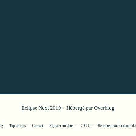
Eclipse Next 2019 - Hébergé par
Overblog
log
Top articles
Contact
Signaler un abus
C.G.U.
Rémunération en droits d'a