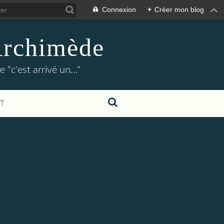
Connexion
+
Créer mon blog
Archimède
"c'est arrivé un..."
T