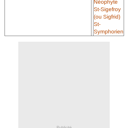
Néophyte
St-Sigefroy
(ou Sigfrid)
St-
Symphorien
Publicité