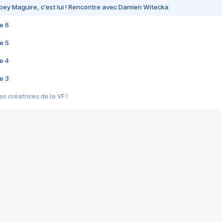
bey Maguire, c'est lui ! Rencontre avec Damien Witecka
e 6
e 5
e 4
e 3
s créatrices de la VF !
e 2
e 1
e Mektoub My Love arrive enfin ! Rencontre avec Shaïn Boumedine et Sal
i : après Toni en famille
elle réalise le bouleversant Dites lui que je l'aime
ais ! Rencontre autour de Vie privée de Rebecca Zlotowski
 de Marguerite, Grave... Rencontre avec Ella Rumpf