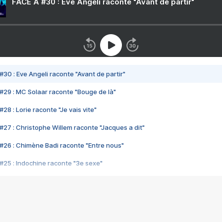
FACE A #30 : Eve Angeli raconte "Avant de partir"
#30 : Eve Angeli raconte "Avant de partir"
#29 : MC Solaar raconte "Bouge de là"
28 : Lorie raconte "Je vais vite"
#27 : Christophe Willem raconte "Jacques a dit"
#26 : Chimène Badi raconte "Entre nous"
#25 : Indochine raconte "3e sexe"
#24 : Zaho raconte "C'est chelou"
#23 : Patrick Bruel raconte "Au café des délices"
#22 : Kyo raconte "Le chemin"