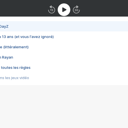
 DayZ
 a 13 ans (et vous l'avez ignoré)
e (littéralement)
im Rayan
 toutes les règles
s les jeux vidéo
us choquant de Rockstar ? - Le scandale BULLY
e plus moche de Steam
du RÊVE tourne au CAUCHEMAR
pendant 8 heures