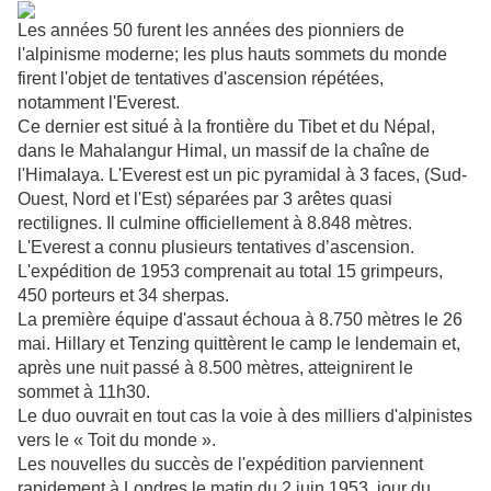
Les années 50 furent les années des pionniers de
l'alpinisme moderne; les plus hauts sommets du monde
firent l'objet de tentatives d'ascension répétées,
notamment l'Everest.
Ce dernier est situé à la frontière du Tibet et du Népal,
dans le Mahalangur Himal, un massif de la chaîne de
l'Himalaya. L'Everest est un pic pyramidal à 3 faces, (Sud-
Ouest, Nord et l'Est) séparées par 3 arêtes quasi
rectilignes. Il culmine officiellement à 8.848 mètres.
L'Everest a connu plusieurs tentatives d’ascension.
L'expédition de 1953 comprenait au total 15 grimpeurs,
450 porteurs et 34 sherpas.
La première équipe d'assaut échoua à 8.750 mètres le 26
mai. Hillary et Tenzing quittèrent le camp le lendemain et,
après une nuit passé à 8.500 mètres, atteignirent le
sommet à 11h30.
Le duo ouvrait en tout cas la voie à des milliers d'alpinistes
vers le « Toit du monde ».
Les nouvelles du succès de l'expédition parviennent
rapidement à Londres le matin du 2 juin 1953, jour du