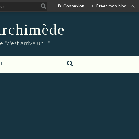
Connexion
+
Créer mon blog
Archimède
"c'est arrivé un..."
T