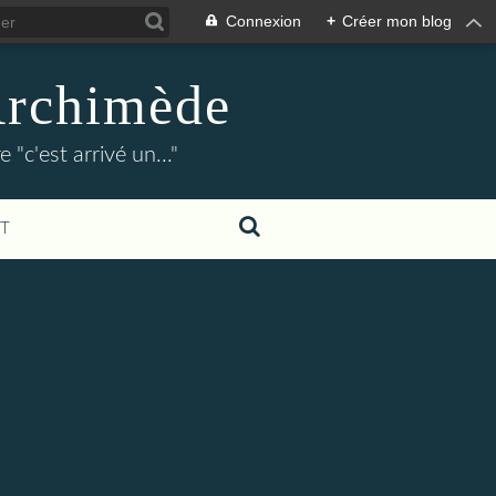
Connexion
+
Créer mon blog
Archimède
"c'est arrivé un..."
T