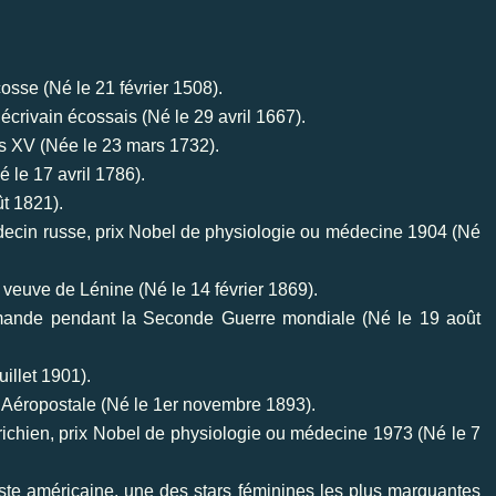
osse (Né le 21 février 1508).
crivain écossais (Né le 29 avril 1667).
is XV (Née le 23 mars 1732).
 le 17 avril 1786).
ût 1821).
édecin russe, prix Nobel de physiologie ou médecine 1904 (Né
 veuve de Lénine (Né le 14 février 1869).
mande pendant la Seconde Guerre mondiale (Né le 19 août
illet 1901).
 l’Aéropostale (Né le 1er novembre 1893).
trichien, prix Nobel de physiologie ou médecine 1973 (Né le 7
nariste américaine, une des stars féminines les plus marquantes