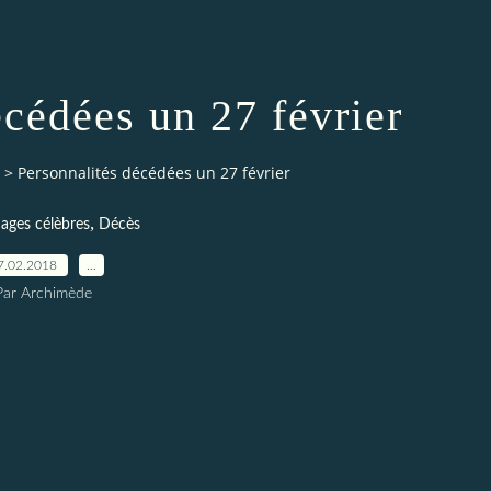
écédées un 27 février
>
Personnalités décédées un 27 février
,
ages célèbres
Décès
7.02.2018
…
Par Archimède