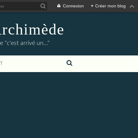
Connexion
+
Créer mon blog
Archimède
"c'est arrivé un..."
T