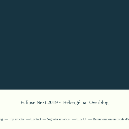
Eclipse Next 2019 - Hébergé par
Overblog
log
Top articles
Contact
Signaler un abus
C.G.U.
Rémunération en droits d'a