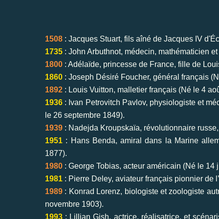
1508
: Jacques Stuart, fils aîné de Jacques IV d'Éc
1735
: John Arbuthnot, médecin, mathématicien et é
1800
: Adélaïde, princesse de France, fille de Lou
1860
: Joseph Désiré Foucher, général français (Né
1892
: Louis Vuitton, malletier français (Né le 4 ao
1936
: Ivan Petrovitch Pavlov, physiologiste et m
le 26 septembre 1849).
1939
: Nadejda Kroupskaïa, révolutionnaire russe,
1951
: Hans Benda, amiral dans la Marine alle
1877).
1980
: George Tobias, acteur américain (Né le 14 ju
1981
: Pierre Deley, aviateur français pionnier de
1989
: Konrad Lorenz, biologiste et zoologiste au
novembre 1903).
1993
: Lillian Gish, actrice, réalisatrice, et scé