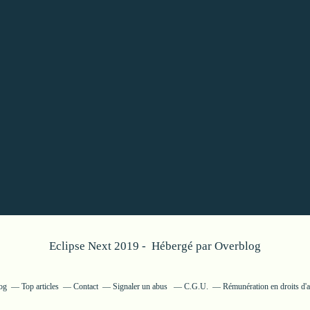
Eclipse Next 2019 - Hébergé par
Overblog
log
Top articles
Contact
Signaler un abus
C.G.U.
Rémunération en droits d'a