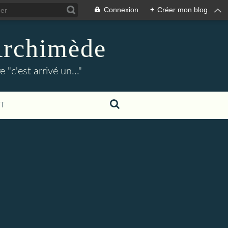
Connexion
+
Créer mon blog
Archimède
"c'est arrivé un..."
T